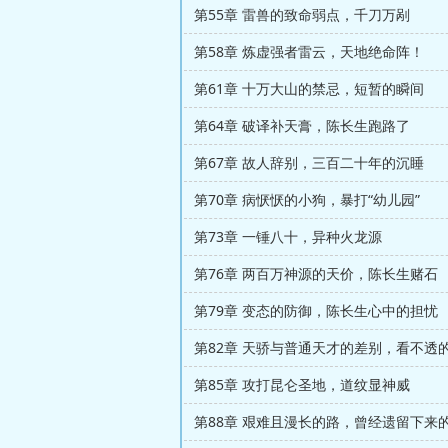
第55章 雷兽的致命弱点，千刀万剐
第58章 炼虚强者雷云，天地绝命阵！
第61章 十万大山的禁忌，短暂的瞬间
第64章 破译补天膏，陈长生跑路了
第67章 故人辞别，三百二十年的沉睡
第70章 病恹恹的小狗，暴打“幼儿园”
第73章 一锤八十，异种火龙源
第76章 两百万神源的天价，陈长生赌石
第79章 变态的防御，陈长生心中的担忧
第82章 天骄与普通天才的差别，看不透
第85章 攻打昆仑圣地，道纹显神威
第88章 艰难且漫长的路，曾经遗留下来