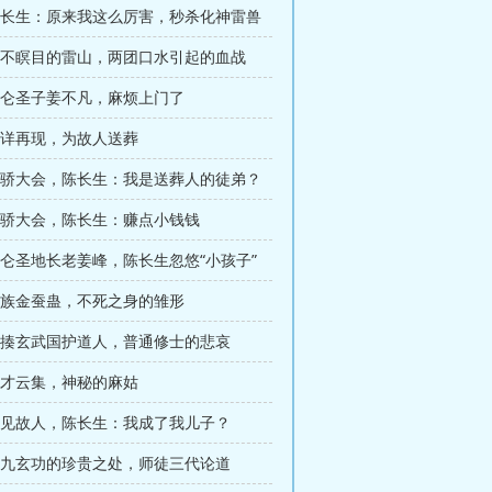
 陈长生：原来我这么厉害，秒杀化神雷兽
 死不瞑目的雷山，两团口水引起的血战
 昆仑圣子姜不凡，麻烦上门了
 不详再现，为故人送葬
 天骄大会，陈长生：我是送葬人的徒弟？
 天骄大会，陈长生：赚点小钱钱
昆仑圣地长老姜峰，陈长生忽悠“小孩子”
 巫族金蚕蛊，不死之身的雏形
 暴揍玄武国护道人，普通修士的悲哀
 天才云集，神秘的麻姑
 再见故人，陈长生：我成了我儿子？
 八九玄功的珍贵之处，师徒三代论道