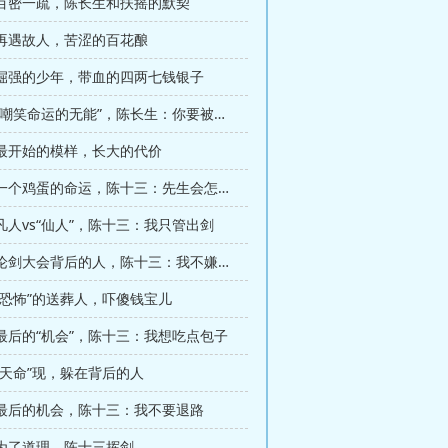
章 百密一疏，陈长生和扶摇的默契
 再遇故人，苦涩的百花酿
章 倔强的少年，带血的四两七钱银子
第174章 “嘲笑命运的无能”，陈长生：你要被光头打
章 最开始的模样，长大的代价
第180章 一个鸡蛋的命运，陈十三：先生会怎么选择？
 凡人vs“仙人”，陈十三：我只管出剑
第186章 论剑大会背后的人，陈十三：我不嫌弃你
 “恐怖”的送葬人，吓傻钱宝儿
 最后的“机会”，陈十三：我想吃点包子
 “天命”现，躲在背后的人
章 最后的机会，陈十三：我不要退路
 为了道理，陈十三挥剑