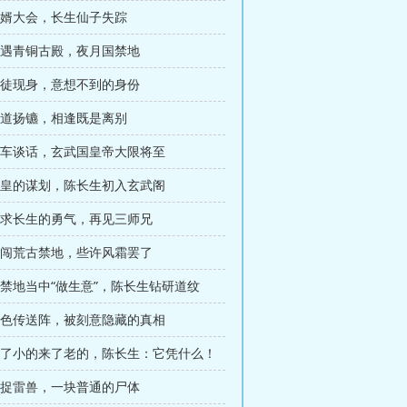
 招婿大会，长生仙子失踪
 再遇青铜古殿，夜月国禁地
 叛徒现身，意想不到的身份
 分道扬镳，相逢既是离别
 马车谈话，玄武国皇帝大限将至
 左皇的谋划，陈长生初入玄武阁
 追求长生的勇气，再见三师兄
 硬闯荒古禁地，些许风霜罢了
在禁地当中“做生意”，陈长生钻研道纹
 三色传送阵，被刻意隐藏的真相
 打了小的来了老的，陈长生：它凭什么！
 捕捉雷兽，一块普通的尸体