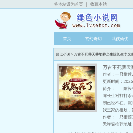
将本站设为首页
|
收藏本站
首页
玄幻奇幻
武侠仙侠
顶点小说
>
万古不死葬天葬地葬众生陈长生李念
万古不死葬天
作者：一只榴莲
更新时间：2026-08
简介：
陈长生穿
陈长生对打打杀
朝已经不在。沉
我王家的祖坟，
作者：一只榴莲
无弹窗推荐地址：http