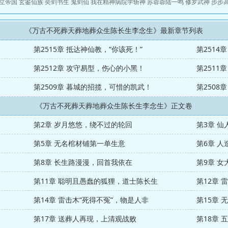
立帝国
玄鉴仙族
奕剑书生
鬼剑仙
我在精神病院学斩神
苏蓉蓉陆一鸣
修罗武神
步步
《万古不死葬天葬地葬众生陈长生李念生》最新章节列表
第2515章 抵达神仙教，“你该死！”
第2514
第2512章 攻守易型，伤心的小黑！
第2511
第2509章 暮城的招揽，可惜的凯武！
《万古不死葬天葬地葬众生陈长生李念生》正文卷
第2章 岁月悠悠，绕不过的轮回
第3章 
第5章 无名棺材铺第一单生意
第6章 
第8章 长生路漫漫，回首我依在
第9章 
第11章 聪明且愚蠢的狐狸，道士陈长生
第12章
第14章 雷击木“死得不冤”，物是人非
第15章
第17章 送葬人再现，上清观战败
第18章