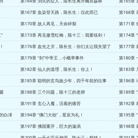
月
第164章 消失的众人，陈长生离开幽冥森林
第165
第167章 血染登天路，陈长生：仅此而已
第168章
第170章 故人再见，天命碎裂
第171
”
第173章 再见傲雪红梅，陈十三：我要练剑！
！
第176章 血光之灾，陈长生：你们太让我失望了
第177
第179章 “剑”中帝王，小概率事件
第182章 仙人的道理，陈长生：你上！
第183章
第185章 聪明的玄鸟族少年，四千年前的往事
鬟
第188章 三个问题，陈十三的老师
第189章
第191章 玄心入魔，活着的痛苦
第192章
聊的白泽
第194章 “佛门大劫”，星辰为礼！
第195章
第197章 佛国重开，巨大的漩涡
第198
第200章 一千七百斤神源，陈十三：赔钱！
第201章