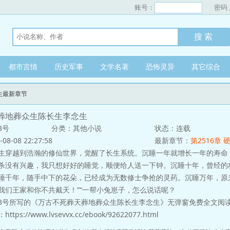
账号：
密码
都市言情
历史军事
文学名著
恐怖灵异
其它综合
生最新章节
葬地葬众生陈长生李念生
3号
分类：其他小说
状态：连载
-08 22:27:58
最新章节：
第2516章
越到浩瀚的修仙世界，觉醒了长生系统。沉睡一年就增长一年的寿命
杀没有兴趣，我只想好好的睡觉，顺便给人送一下钟。沉睡十年，曾经的
睡千年，随手中下的花朵，已经成为无数修士争抢的灵药。沉睡万年，原
我们王家和你不共戴天！”“一帮小兔崽子，怎么说话呢？
3号所写的《万古不死葬天葬地葬众生陈长生李念生》无弹窗免费全文阅读
s://www.lvsevvx.cc/ebook/92622077.html