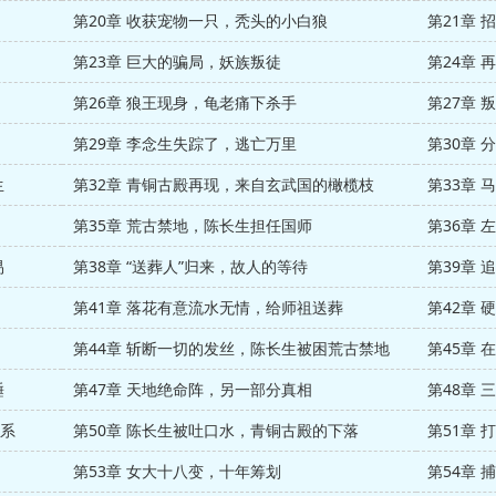
第20章 收获宠物一只，秃头的小白狼
第21章
第23章 巨大的骗局，妖族叛徒
第24章
第26章 狼王现身，龟老痛下杀手
第27章
第29章 李念生失踪了，逃亡万里
第30章
生
第32章 青铜古殿再现，来自玄武国的橄榄枝
第33章
第35章 荒古禁地，陈长生担任国师
第36章
易
第38章 “送葬人”归来，故人的等待
第39章
第41章 落花有意流水无情，给师祖送葬
第42章
第44章 斩断一切的发丝，陈长生被困荒古禁地
第45章 
睡
第47章 天地绝命阵，另一部分真相
第48章
关系
第50章 陈长生被吐口水，青铜古殿的下落
第51章
第53章 女大十八变，十年筹划
第54章