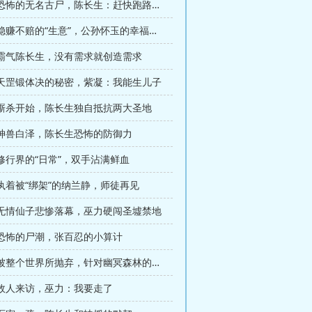
第129章 恐怖的无名古尸，陈长生：赶快跑路呀！
第132章 稳赚不赔的“生意”，公孙怀玉的幸福生活
章 霸气陈长生，没有需求就创造需求
章 天罡锻体决的秘密，紫凝：我能生儿子
章 厮杀开始，陈长生独自抵抗两大圣地
章 神兽白泽，陈长生恐怖的防御力
 修行界的“日常”，双手沾满鲜血
 执着被“绑架”的纳兰静，师徒再见
章 无情仙子悲惨落幕，巫力硬闯圣墟禁地
章 恐怖的尸潮，张百忍的小算计
第159章 被整个世界所抛弃，针对幽冥森林的计划
章 故人来访，巫力：我要走了