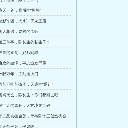
 惊天一剑，背后的“黑脚”
章 魅影军团，大水冲了龙王庙
 仇人相遇，耍赖的孟钰
章 第三件事，陈长生的私生子？
 神兽的直觉，兴师问罪
章 撒欢的白泽，事态愈发严重
 一眼万年，主动送上门
 再苦不能苦孩子，天庭的“退让”
章 痛骂天玄，陈长生：你们都回去吧
章 钱宝儿的离开，天玄境界突破
章 十二品功德金莲，等待陈十三创造机会
 荒天帝已死，恍如隔世