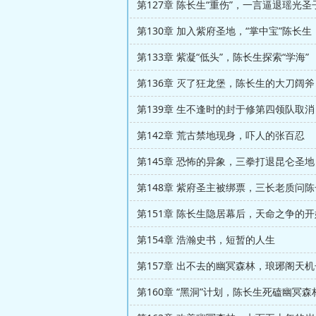
第127章 陈长生“重伤”，一言逼退瑶光圣
第130章 加入紫府圣地，“掌中宝”陈长生
第133章 紫凝“低头”，陈长生探索“学海”
第136章 灭了狂龙堡，陈长生的大刀阔斧
第139章 生不逢时的封于修第四领队取消
第142章 荒古禁地现身，吓人的张百忍
第145章 恐怖的异象，三拳打退昆仑圣地
第148章 紫府圣主被绑票，三长老质问
第151章 陈长生隐居幕后，天命之争的开
第154章 浩瀚史书，短暂的人生
第157章 出不去的幽冥森林，琅琊阁天机
第160章 “黑洞”计划，陈长生死磕幽冥森