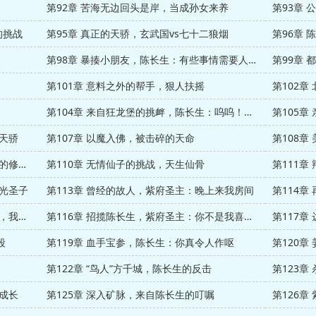
第92章 苦海无边回头是岸，当成孙女来养
第93章
的挑战
第95章 真正的天骄，玄武国vs七十二狼烟
第96章 
第98章 暴揍小朋友，陈长生：有些事情需要人来扛
第99章
第101章 意料之外的帮手，狠人扶摇
第102章
第104章 来自狂龙堡的挑衅，陈长生：呜呜！他们欺负我
第105
数天骄
第107章 以魔入佛，被击碎的天命
第108
第109章 来自紫府圣女的怒火，震惊天下的修行体系
第110章 无情仙子的挑战，天生仙骨
瑶光圣子
第113章 曾经的故人，紫府圣主：晚上来我房间
第114
第115章 八卦的宋远山，陈长生：女施主，我来给你送茶了
第116章 招揽陈长生，紫府圣主：你不是我喜欢的类型
第117
段
第119章 血手宝参，陈长生：你真令人作呕
第120
第122章 “鸟人”方千城，陈长生的反击
第123章
的成长
第125章 深入矿脉，来自陈长生的叮嘱
第126章