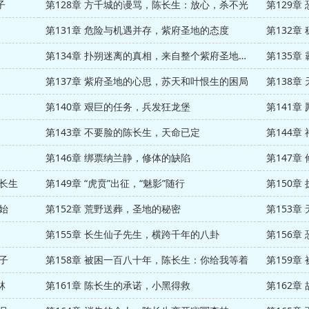
子
第128章 方千城的谩骂，陈长生：放心，杀不光
第131章 危险与机遇并存，紫府圣地的态度
第134章 扑朔迷离的真相，来自整个紫府圣地的怨气
第135
第137章 紫府圣地的心思，苏天和叶恨生的困局
第138
第140章 艰巨的任务，兵发狂龙堡
第141
第143章 不要脸的陈长生，天命已定
第144
第146章 绑票纳兰静，修体的缺陷
第147章
陈长生
第149章 “虎贲”出征，“魅影”随行
第150章
始
第152章 荒野送葬，圣地的秘密
第153
第155章 长生仙子先生，横跨千年的八卦
第156
子
第158章 被困一百八十年，陈长生：你给我等着
林
第161章 陈长生的承诺，小黑得救
第162