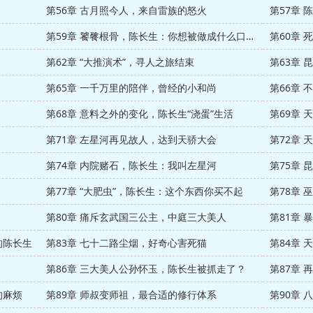
第56章 古月照今人，来自雷族的怒火
第57章
第59章 饕餮根骨，陈长生：你想被做成什么口味？
第60章
第62章 “大推演术”，寻人之旅结束
第63章
第65章 一千万里的陪伴，曾经的小和尚
第66章
第68章 意料之外的变化，陈长生“浇蛋”生活
第69章
第71章 左星河再见故人，达到天骄大会
第72章
第74章 内院赌石，陈长生：我叫左星河
第75章 
第77章 “大肥虫”，陈长生：这个东西你买不起
第78章
第80章 痛斥玄武国三公主，中庭三大美人
第81章
的陈长生
第83章 七十二路尘烟，好奇心害死猫
第84章
第86章 三大美人公孙怀玉，陈长生被抓走了？
第87章
的麻烦
第89章 师叔变师祖，最合适的修行体系
第90章