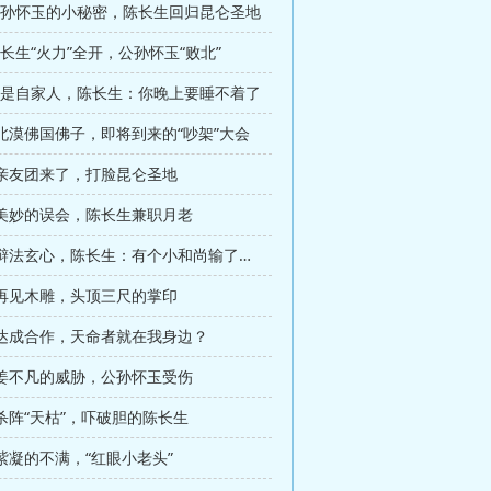
 公孙怀玉的小秘密，陈长生回归昆仑圣地
陈长生“火力”全开，公孙怀玉“败北”
 都是自家人，陈长生：你晚上要睡不着了
 北漠佛国佛子，即将到来的“吵架”大会
章 亲友团来了，打脸昆仑圣地
章 美妙的误会，陈长生兼职月老
第111章 辩法玄心，陈长生：有个小和尚输了我二十年
章 再见木雕，头顶三尺的掌印
章 达成合作，天命者就在我身边？
章 姜不凡的威胁，公孙怀玉受伤
 杀阵“天枯”，吓破胆的陈长生
 紫凝的不满，“红眼小老头”