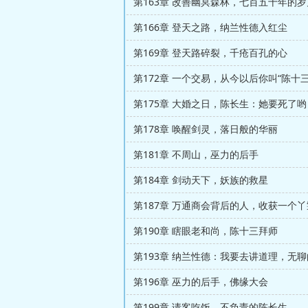
第163章 改善幽冥森林，七百五十年的岁
第166章 登天之路，纳兰性德入红尘
第169章 登天路碎裂，千疮百孔的心
第172章 一个交易，从今以后你叫“陈十三
第175章 大婚之日，陈长生：她要死了哟
第178章 唤醒剑灵，落日般的华丽
第181章 不周山，巫力的后手
第184章 剑动天下，妖族的救星
第187章 万通商会背后的人，收获一个丫
第190章 瞎眼老和尚，陈十三拜师
第193章 纳兰性德：我要去讲道理，无
第196章 巫力的后手，佛缘大会
第199章 请客吃饭，不负责的陈长生