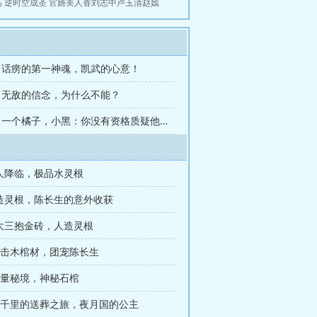
高
逆时空成圣
官婿美人香刘志中卢玉清赵嫣
章 话痨的第一神魂，凯武的心意！
章 无敌的信念，为什么不能？
第2508章 一个橘子，小黑：你没有资格质疑他！
仙人降临，极品水灵根
人造灵根，陈长生的意外收获
女大三抱金砖，人造灵根
 雷击木棺材，团宠陈长生
 无量秘境，神秘石棺
 五千里的送葬之旅，夜月国的公主