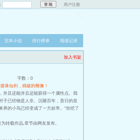
：
用户注册
完本小说
排行榜单
阅读记录
加入书架
字数：0
 硬接诛仙剑，残破的雕像！
，并且还能并且还能获得一个属性点。我
村子已经物是人非。沉睡百年，昔日的皇
来养的小鸟已经变成了一方妖帝。“你挖了
为转载作品,章节由网友发布。