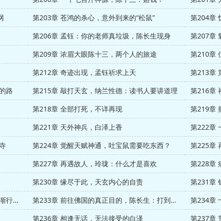
网
第203章 苍鸿的杀心，意外到来的“松鼠”
第204章
第206章 孟钰：你的老师真垃圾，陈长生现身
第207
第209章 浓眉大眼陈十三，两个人的旅途
第210章
第212章 奇迹出现，孟钰祈求上天
第213
同的路
第215章 敲打天玄，纳兰性德：读书人要讲道理
第216章
第218章 全部打死，不详再现
第219
第221章 天外神兵，白泽上香
第222章
寺
第224章 觉醒天赋神通，吐宝鼠需要吃东西？
第225章
第227章 再遇故人，玲珑：什么才是喜欢
第228
第230章 缘尽于此，天玄内心的自责
第231
第232章 垂钓的老者，陈十三：我们已经渐行渐远
第233章 前往佛国的真正目的，陈长生：打到他说为止
第234
第236章 相逢无话，无法接受的白泽
第237章