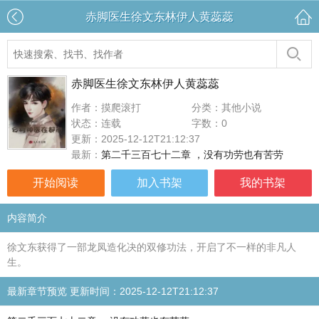
赤脚医生徐文东林伊人黄蕊蕊
赤脚医生徐文东林伊人黄蕊蕊
作者：摸爬滚打
分类：其他小说
状态：连载
字数：0
更新：2025-12-12T21:12:37
最新：
第二千三百七十二章 ，没有功劳也有苦劳
开始阅读
加入书架
我的书架
内容简介
徐文东获得了一部龙凤造化决的双修功法，开启了不一样的非凡人
生。
最新章节预览 更新时间：2025-12-12T21:12:37