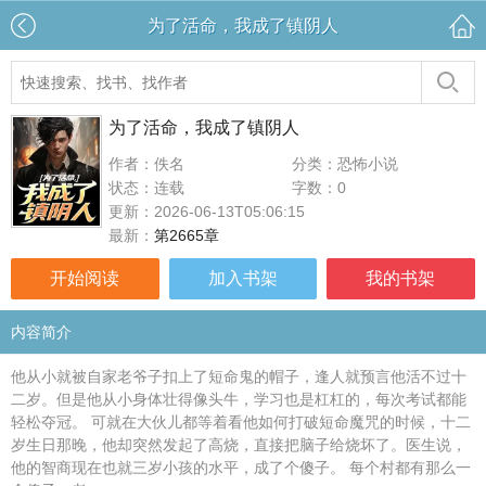
为了活命，我成了镇阴人
为了活命，我成了镇阴人
作者：佚名
分类：恐怖小说
状态：连载
字数：0
更新：2026-06-13T05:06:15
最新：
第2665章
开始阅读
加入书架
我的书架
内容简介
他从小就被自家老爷子扣上了短命鬼的帽子，逢人就预言他活不过十
二岁。但是他从小身体壮得像头牛，学习也是杠杠的，每次考试都能
轻松夺冠。 可就在大伙儿都等着看他如何打破短命魔咒的时候，十二
岁生日那晚，他却突然发起了高烧，直接把脑子给烧坏了。医生说，
他的智商现在也就三岁小孩的水平，成了个傻子。 每个村都有那么一