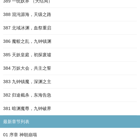
389 一统妖界 （大结局）
388 混沌源海，天级之路
387 北域冰渊，血祭重启
386 魔蛟之乱，九钟镇渊
385 天妖皇庭，初探废墟
384 万妖大会，共主之誓
383 九钟镇魔，深渊之主
382 归途截杀，东海告急
381 暗渊魔尊，九钟破界
最新章节列表
01 序章 神朝崩塌