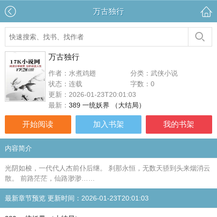
万古独行
万古独行
作者：水煮鸡翅
分类：武侠小说
状态：连载
字数：0
更新：2026-01-23T20:01:03
最新：
389 一统妖界 （大结局）
开始阅读
加入书架
我的书架
内容简介
光阴如梭，一代代人杰前仆后继。 刹那永恒，无数天骄到头来烟消云
散。 前路茫茫，仙路渺渺……
最新章节预览 更新时间：2026-01-23T20:01:03