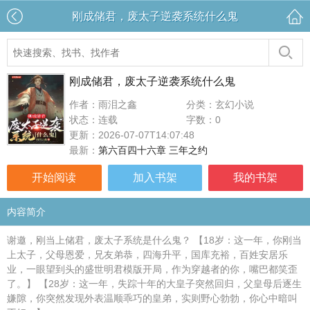
刚成储君，废太子逆袭系统什么鬼
刚成储君，废太子逆袭系统什么鬼
作者：雨泪之鑫
分类：玄幻小说
状态：连载
字数：0
更新：2026-07-07T14:07:48
最新：
第六百四十六章 三年之约
开始阅读
加入书架
我的书架
内容简介
谢邀，刚当上储君，废太子系统是什么鬼？ 【18岁：这一年，你刚当
上太子，父母恩爱，兄友弟恭，四海升平，国库充裕，百姓安居乐
业，一眼望到头的盛世明君模版开局，作为穿越者的你，嘴巴都笑歪
了。】 【28岁：这一年，失踪十年的大皇子突然回归，父皇母后逐生
嫌隙，你突然发现外表温顺乖巧的皇弟，实则野心勃勃，你心中暗叫